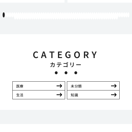
1
2
3
4
5
6
7
8
9
10
11
12
13
14
15
16
17
18
19
20
21
22
23
24
25
26
27
28
29
30
31
32
33
34
35
36
37
38
39
40
41
42
43
44
45
46
47
48
49
50
51
52
53
54
55
56
57
58
59
60
61
62
63
64
65
66
67
68
69
70
71
72
73
74
75
76
77
78
79
80
81
82
83
84
85
86
87
88
89
90
91
92
93
94
95
96
97
98
99
100
101
102
103
104
105
106
107
108
109
CATEGORY
カテゴリー
医療
未分類
生活
知識