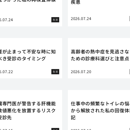
疾患
2026.07.24
6.07.24
生活
経が止まって不安な時に知
高齢者の熱中症を見逃さな
べき受診のタイミング
ための診療科選びと注意点
6.07.22
2026.07.20
生活
臓専門医が警告する肝機能
仕事中の頻繁なトイレの悩
数値悪化を放置するリスク
から解放された私の回復体
受診先
記