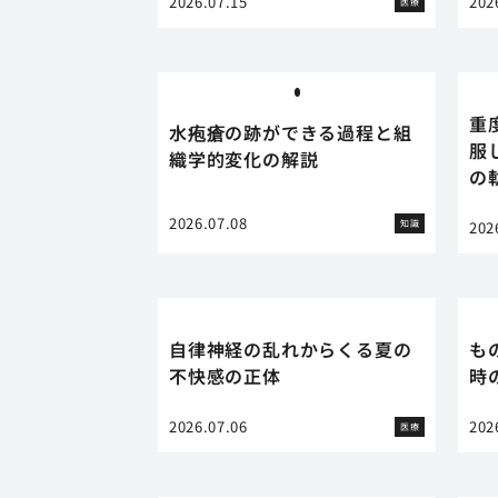
2026.07.15
202
医療
重
水疱瘡の跡ができる過程と組
服
織学的変化の解説
の
2026.07.08
知識
202
自律神経の乱れからくる夏の
も
不快感の正体
時
2026.07.06
202
医療