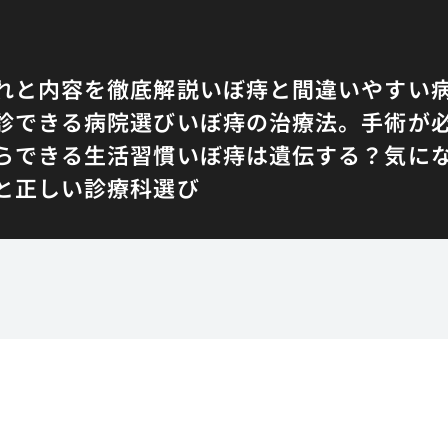
れと内容を徹底解説
いぼ痔と間違いやすい
診できる病院選び
いぼ痔の治療法。手術が
らできる生活習慣
いぼ痔は遺伝する？気に
と正しい診療科選び