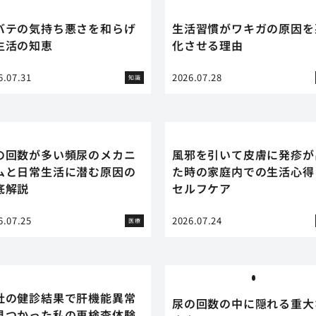
バテの気持ち悪さを和らげ
生活習慣がワキガの原因を
生活の知恵
化させる理由
6.07.31
2026.07.28
知識
の回数が多い頻尿のメカニ
風邪を引いて皮膚に発疹が
ムと日常生活に潜む原因の
た時の家庭内での生活心得
底解説
セルフケア
6.07.25
2026.07.24
医療
社の健診結果で肝機能異常
尿の回数の中に隠れる重大
見つかった私の再検査体験