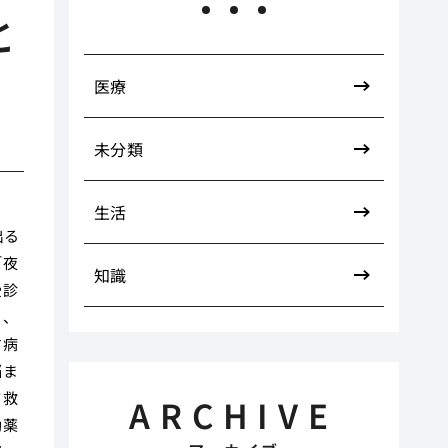
と
医療
未分類
生活
出る
「夜
知識
受診
る、
す病
悩ま
て救
ARCHIVE
効薬