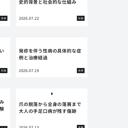
史的背景と社会的な仕組み
2026.07.22
医療
知識
い
発疹を伴う性病の具体的な症
例と治療経過
2026.07.19
知識
医療
み
爪の脱落から全身の落屑まで
験
大人の手足口病が残す傷跡
2026.07.13
医療