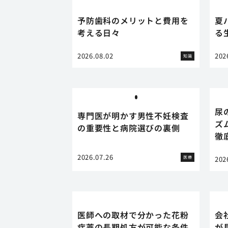
予防歯科のメリットと費用を
夏
考える日々
る
2026.08.02
202
知識
尿
専門医が明かす男性不妊検査
ズ
の重要性と病院選びの裏側
徹
2026.07.26
医療
202
医師への取材で分かった花粉
会
症薬の長期処方が可能な条件
が