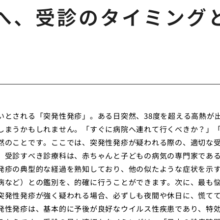
へ、受診のタイミング
いとされる「突発性発疹」。ある日突然、38度を超える高熱が
しまうかもしれません。「すぐに病院へ連れて行くべきか？」
然のことです。ここでは、突発性発疹が疑われる際の、適切な
、受診すべき診療科は、赤ちゃんと子どもの病気の専門家であ
発疹の典型的な経過を熟知しており、他の似たような症状を示
病など）との鑑別を、的確に行うことができます。次に、最も
突発性発疹が強く疑われる場合、必ずしも夜間や休日に、慌て
発性発疹は、基本的に予後が良好なウイルス性疾患であり、特