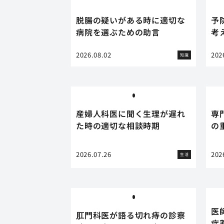
脱腸の疑いがある時に適切な
予
病院を選ぶための助言
考
2026.08.02
202
知識
産婦人科医に聞く生理が遅れ
専
た時の適切な相談時期
の
2026.07.26
202
生活
医
肛門科医が語る切れ痔の診察
症