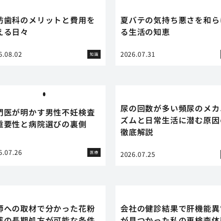
防歯科のメリットと費用を
夏バテの気持ち悪さを和ら
える日々
る生活の知恵
6.08.02
2026.07.31
知識
尿の回数が多い頻尿のメカ
門医が明かす男性不妊検査
ズムと日常生活に潜む原因
重要性と病院選びの裏側
徹底解説
6.07.26
医療
2026.07.25
師への取材で分かった花粉
会社の健診結果で肝機能異
薬の長期処方が可能な条件
が見つかった私の再検査体