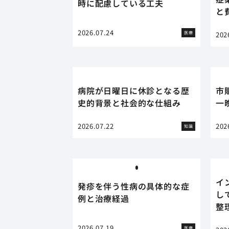
時に配慮している工夫
と
2026.07.24
医療
202
病院が日曜日に休診となる歴
市
史的背景と社会的な仕組み
一
2026.07.22
202
知識
イ
発疹を伴う性病の具体的な症
し
例と治療経過
整
2026.07.19
医療