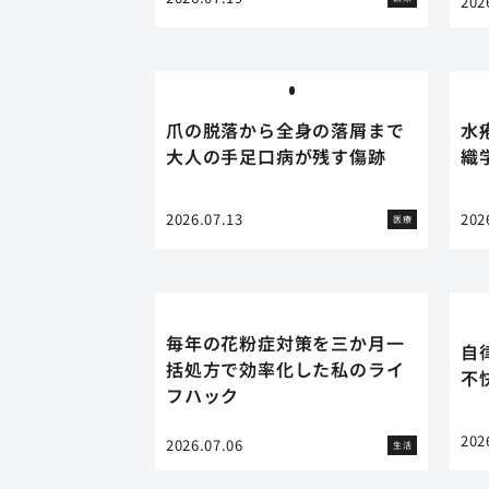
202
爪の脱落から全身の落屑まで
水
大人の手足口病が残す傷跡
織
2026.07.13
202
医療
毎年の花粉症対策を三か月一
自
括処方で効率化した私のライ
不
フハック
202
2026.07.06
生活