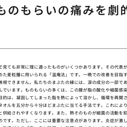
ものもらいの痛みを劇
で見ても非常に理に適ったものがいくつかあります。その代表
めた麦粒腫に用いられる「温庵法」です。一晩での改善を目指
無視できません。私たちのまぶたの縁には、涙の成分の一部で
んでいます。ものもらいの多くは、この腺が脂の酸化や細菌感
目的は、凝固してしまった脂を熱によって溶かし、循環を再開
タオルを五分から十分ほどまぶたに当てる手法です。これによ
と供給されやすくなります。また、熱そのものが細菌の活動を
のです。ただし、ここには重要な注意点があります。炎症が激