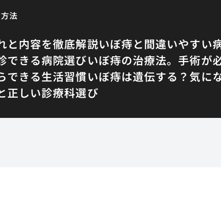
る方法
れと内容を徹底解説
いぼ痔と間違いやすい
診できる病院選び
いぼ痔の治療法。手術が
らできる生活習慣
いぼ痔は遺伝する？気に
と正しい診療科選び