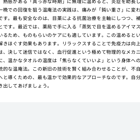
、熱感がある「真っ赤な時期」に無理に温めると、炎症を助長
一晩での回復を狙う温庵法の実践は、痛みが「鈍い重さ」に変
です。最も安全なのは、目薬による抗菌治療を主軸にしつつ、
とです。最近では、薬局で手に入る「蒸気で目を温めるアイマ
いるため、ものもらいのケアにも適しています。この温めると
解きほぐす効果もあります。リラックスすることで免疫力は向
は、決して迷信ではなく、血行促進という極めて物理的なメカ
に、温かなタオルの温度は「焦らなくていいよ」という身体へ
統的な温庵法。この新旧の技術を賢く組み合わせることが、不
へと導くための、最も温かで効果的なアプローチなのです。自
き出してあげましょう。