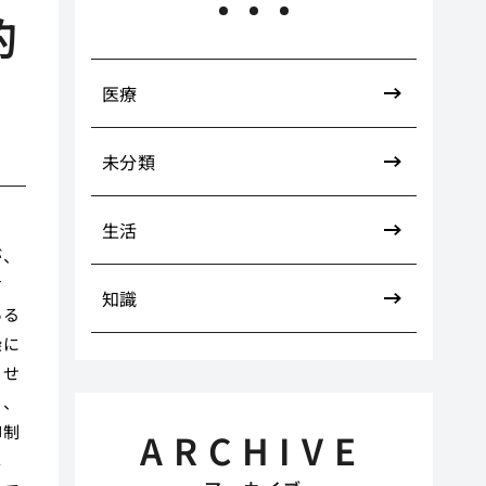
的
医療
未分類
生活
が、
す
知識
ある
染に
させ
り、
抑制
ARCHIVE
し