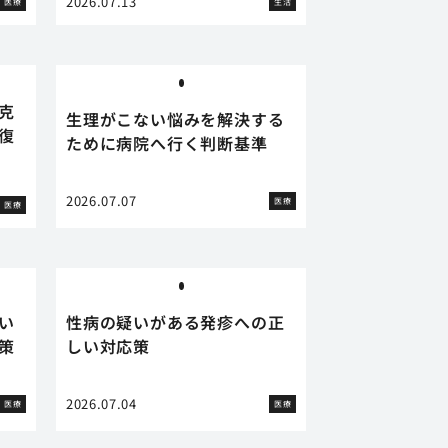
2026.07.13
医療
生活
克
生理がこない悩みを解決する
復
ために病院へ行く判断基準
2026.07.07
医療
医療
い
性病の疑いがある発疹への正
策
しい対応策
2026.07.04
医療
医療