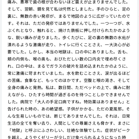
痛み、悪寒で歯の根が合わないほど震えが止まりませんでした。
そして、翌朝、鏡を見て私は愕然としました。手のひらと、足の
裏に、無数の赤い発疹が、まるで地図のように広がっていたので
す。それは、ただの発疹ではありませんでした。一つ一つが、水
ぶくれとなり、触れると、焼けた鉄板に押し付けられたかのよう
な、鋭い痛みが走りました。歩くたびに、足の裏の無数の水疱が
潰れるような激痛が走り、トイレに行くことさえ、一大決心が必
要でした。しかし、本当の地獄は、口の中にありました。舌も、
頬の内側も、喉の奥も、おびただしい数の口内炎で埋め尽くさ
れ、口の中は、まるでガラスの破片を詰め込まれたかのように、
常に激痛に苛まれていました。水を飲むことさえ、涙が出るほど
の苦痛。食事など、もってのほかです。空腹と喉の渇き、そして
全身の痛みと発熱。私は、数日間、ただベッドの上で、痛みに耐
えながら、ひたすら時間が過ぎるのを待つことしかできませんで
した。病院で「大人の手足口病ですね。特効薬はありません」と
告げられた時の、あの絶望感。子供がかかる、ただの夏風邪。そ
んな生易しいものでは、断じてありませんでした。それは、日常
生活の全てを奪い去り、人間としての尊厳さえも脅かす、まさに
「地獄」と呼ぶにふさわしい、壮絶な体験でした。症状がピーク
を越え、ようやくゼリーが少しだけ食べられるようになった時