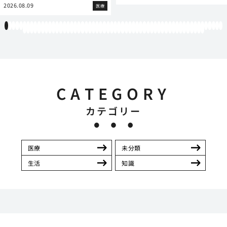
2026.08.09
医療
1
2
3
4
5
6
7
8
9
10
11
12
13
14
15
16
17
18
19
20
21
22
23
24
25
26
27
28
29
30
31
32
33
34
35
36
37
38
39
40
41
42
43
44
45
46
47
48
49
50
51
52
53
54
55
56
57
58
59
60
61
62
63
64
65
66
67
68
69
70
71
72
73
74
75
76
77
78
79
80
81
82
83
84
85
86
87
88
89
90
91
92
93
94
95
96
97
98
99
100
101
102
103
104
105
106
107
108
109
110
CATEGORY
カテゴリー
医療
未分類
生活
知識