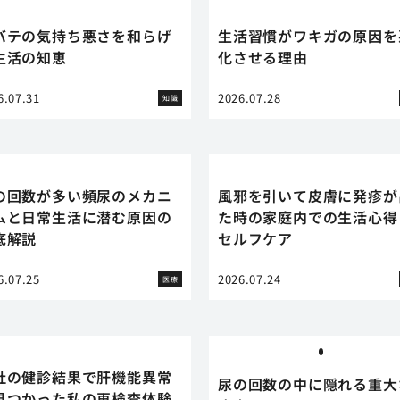
バテの気持ち悪さを和らげ
生活習慣がワキガの原因を
生活の知恵
化させる理由
6.07.31
2026.07.28
知識
の回数が多い頻尿のメカニ
風邪を引いて皮膚に発疹が
ムと日常生活に潜む原因の
た時の家庭内での生活心得
底解説
セルフケア
6.07.25
2026.07.24
医療
社の健診結果で肝機能異常
尿の回数の中に隠れる重大
見つかった私の再検査体験