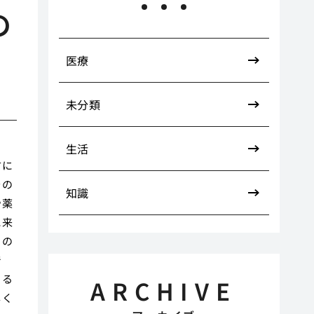
の
医療
未分類
生活
方に
その
知識
や薬
に来
らの
で
よる
ARCHIVE
しく