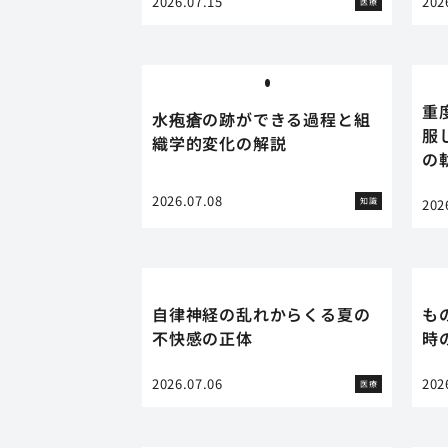
2026.07.15
202
医療
重
水疱瘡の跡ができる過程と組
服
織学的変化の解説
の
2026.07.08
知識
202
自律神経の乱れからくる夏の
も
不快感の正体
時
2026.07.06
202
医療