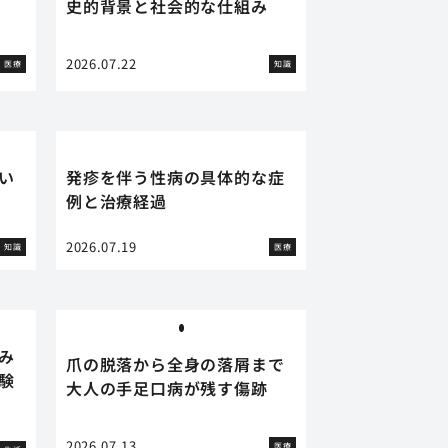
史的背景と社会的な仕組み
2026.07.22
医療
知識
い
発疹を伴う性病の具体的な症
例と治療経過
2026.07.19
知識
医療
み
爪の脱落から全身の落屑まで
験
大人の手足口病が残す傷跡
2026.07.13
医療