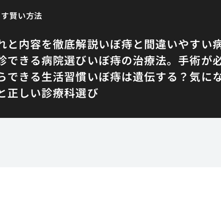
らす賢い方法
れと内容を徹底解説
いぼ痔と間違いやすい
診できる病院選び
いぼ痔の治療法。手術が
らできる生活習慣
いぼ痔は遺伝する？気に
と正しい診療科選び