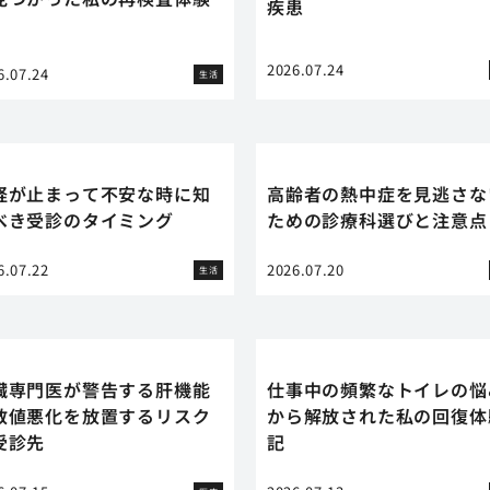
疾患
2026.07.24
6.07.24
生活
経が止まって不安な時に知
高齢者の熱中症を見逃さな
べき受診のタイミング
ための診療科選びと注意点
6.07.22
2026.07.20
生活
臓専門医が警告する肝機能
仕事中の頻繁なトイレの悩
数値悪化を放置するリスク
から解放された私の回復体
受診先
記