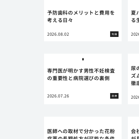
予防歯科のメリットと費用を
夏
考える日々
る
2026.08.02
202
知識
尿
専門医が明かす男性不妊検査
ズ
の重要性と病院選びの裏側
徹
2026.07.26
医療
202
医師への取材で分かった花粉
会
症薬の長期処方が可能な条件
が